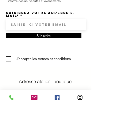
informé des nouveautés et évènements
Saisissez votre adresse e-
mail*
S'inscrire
J’accepte les termes et conditions
Adresse atelier - boutique
Lilli B. la manufacture
Denise Boffi Bianchi
Rue du Centre 6
2023 Gorgier Neuchâtel Suisse
tél.
078 636 83 95
email
denise@lillib.ch