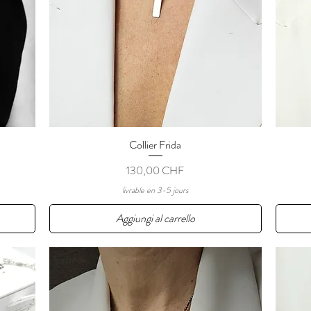
Collier Frida
Vista rapida
Prezzo
130,00 CHF
livrable en 3-5 jours
Aggiungi al carrello