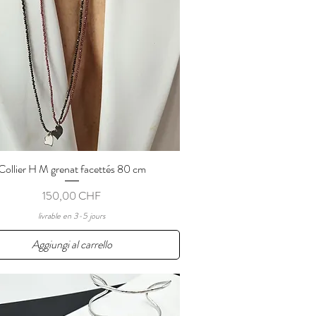
Collier H M grenat facettés 80 cm
Vista rapida
Prezzo
150,00 CHF
livrable en 3-5 jours
Aggiungi al carrello