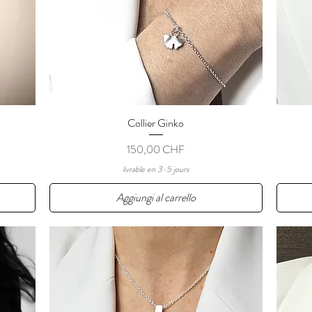
Collier Ginko
Vista rapida
Prezzo
150,00 CHF
livrable en 3-5 jours
Aggiungi al carrello