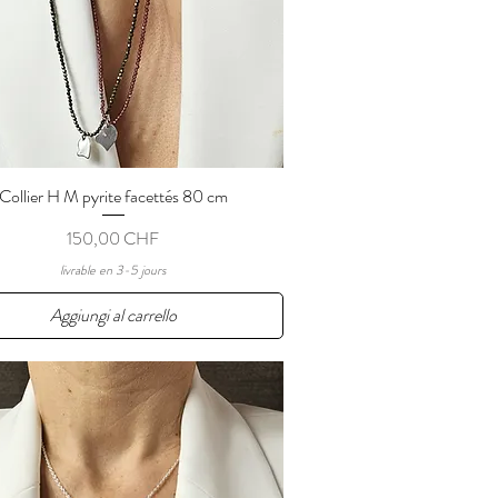
Collier H M pyrite facettés 80 cm
Vista rapida
Prezzo
150,00 CHF
livrable en 3-5 jours
Aggiungi al carrello