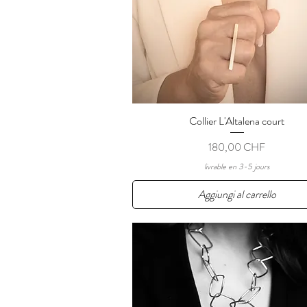
Collier L'Altalena court
Vista rapida
Prezzo
180,00 CHF
livrable en 3-5 jours
Aggiungi al carrello