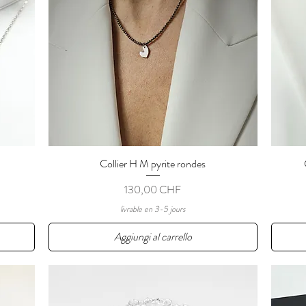
Collier H M pyrite rondes
Vista rapida
Prezzo
130,00 CHF
livrable en 3-5 jours
Aggiungi al carrello