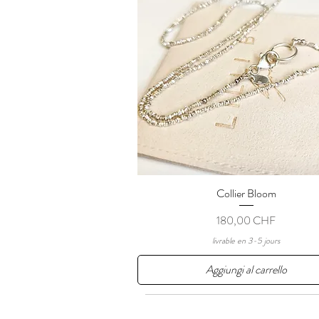
Collier Bloom
Vista rapida
Prezzo
180,00 CHF
livrable en 3-5 jours
Aggiungi al carrello