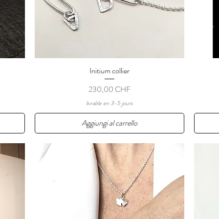
Initium collier
Vista rapida
Prezzo
230,00 CHF
livrable en 3-5 jours
Aggiungi al carrello