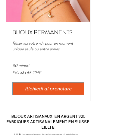
BIJOUX PERMANENTS
Réservez votre rdv pour un moment
unique seule ou entre amies
30 minuti
Prix
Prix dès 65 CHF
dès
65
CHF
Richiedi di prenotare
BIJOUX ARTISANAUX EN ARGENT 925
FABRIQUES ARTISANALEMENT EN SUISSE
LILLI B.
Lilli B. la manufacture è un laboratorio di gioielleria