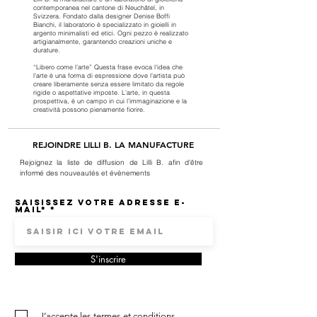
contemporanea nel cantone di Neuchâtel, in
Svizzera. Fondato dalla designer Denise Boffi
Bianchi, il laboratorio è specializzato in gioielli in
argento minimalisti ed etici. Ogni pezzo è realizzato
artigianalmente, garantendo creazioni uniche e
durature.
“Libero come l’arte” Questa frase evoca l'idea che
l'arte è una forma di espressione dove l'artista può
creare liberamente senza essere limitato da regole
rigide o aspettative imposte. L’arte, in questa
prospettiva, è un campo in cui l’immaginazione e la
creatività possono pienamente fiorire.
REJOINDRE LILLI B. LA MANUFACTURE
Rejoignez la liste de diffusion de Lilli B. afin d'être
informé des nouveautés et évènements
Saisissez votre adresse e-
mail*
S'inscrire
J’accepte les termes et conditions