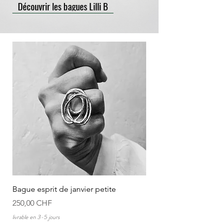
Découvrir les bagues Lilli B
Bague esprit de janvier petite
Prezzo
250,00 CHF
livrable en 3-5 jours