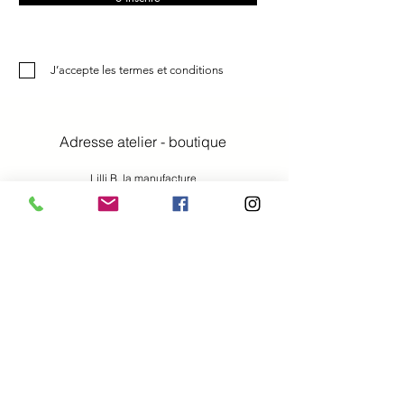
J’accepte les termes et conditions
Adresse atelier - boutique
Lilli B. la manufacture
Denise Boffi Bianchi
Rue du Centre 6
2023 Gorgier Neuchâtel Suisse
tél.
078 636 83 95
email
denise@lillib.ch
MEMBRE DE L'ASSOCIATION