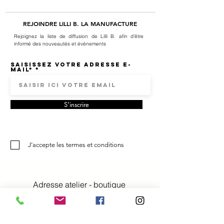
REJOINDRE LILLI B. LA MANUFACTURE
Rejoignez la liste de diffusion de Lilli B. afin d'être
informé des nouveautés et évènements
Saisissez votre adresse e-
mail*
S'inscrire
J’accepte les termes et conditions
Adresse atelier - boutique
Lilli B. la manufacture
Denise Boffi Bianchi