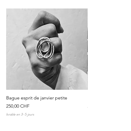
Bague esprit de janvier petite
Discussions au tour 
Prezzo
Prezzo
250,00 CHF
250,00 CHF
livrable en 3-5 jours
livrable en 3-5 jours