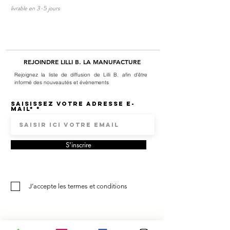
livrable en 3-5 jours
livrable en 3-5 jours
REJOINDRE LILLI B. LA MANUFACTURE
Rejoignez la liste de diffusion de Lilli B. afin d'être
informé des nouveautés et évènements
Saisissez votre adresse e-
mail*
S'inscrire
J’accepte les termes et conditions
Adresse atelier - boutique