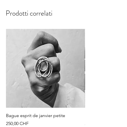
Prodotti correlati
Bague esprit de janvier petite
Discussions au tour 
Prezzo
Prezzo
250,00 CHF
250,00 CHF