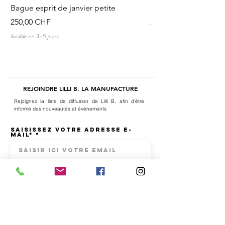
Bague esprit de janvier petite
Discussions au tour 
Prezzo
Prezzo
250,00 CHF
250,00 CHF
livrable en 3-5 jours
livrable en 3-5 jours
REJOINDRE LILLI B. LA MANUFACTURE
Rejoignez la liste de diffusion de Lilli B. afin d'être
informé des nouveautés et évènements
Saisissez votre adresse e-
mail*
S'inscrire
J’accepte les termes et conditions