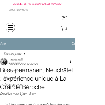
L'ATELIER EST FERME DU 9 JUILLET AU 9 AOUT
BIJOUX PERMANENTS
Post
Tous les posts
deniseboffi
Tous les posts
29 mars
2 min de lecture
Bijou permanent Neuchâtel
Guide des bijoux
: expérience unique à La
bijoux permanents
Guide de style
Grande Béroche
Dernière mise à jour :
5 avr.
Le bijou permanent à La grande beroche, dans 