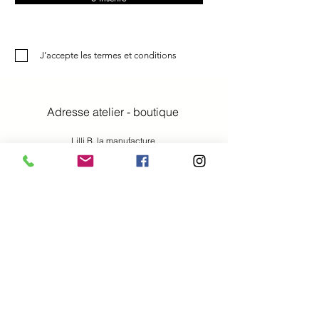
J’accepte les termes et conditions
Adresse atelier - boutique
Lilli B. la manufacture
Denise Boffi Bianchi
Rue du Centre 6
2023 Gorgier Neuchâtel Suisse
tél.
078 636 83 95
email
denise@lillib.ch
MEMBRE DE L'ASSOCIATION