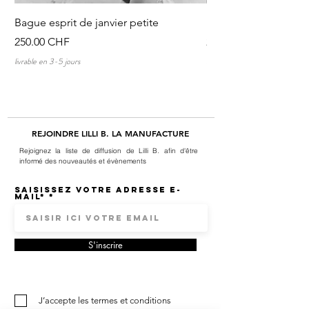
Bague esprit de janvier petite
Discussions au tour 
Prix
Prix
250.00 CHF
250.00 CHF
livrable en 3-5 jours
livrable en 3-5 jours
REJOINDRE LILLI B. LA MANUFACTURE
Rejoignez la liste de diffusion de Lilli B. afin d'être
informé des nouveautés et évènements
Saisissez votre adresse e-
mail*
S'inscrire
J’accepte les termes et conditions