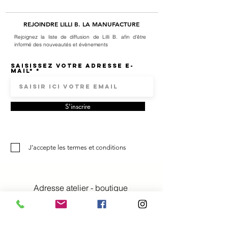
REJOINDRE LILLI B. LA MANUFACTURE
Rejoignez la liste de diffusion de Lilli B. afin d'être
informé des nouveautés et évènements
Saisissez votre adresse e-
mail*
S'inscrire
J’accepte les termes et conditions
Adresse atelier - boutique
Lilli B. la manufacture
Denise Boffi Bianchi