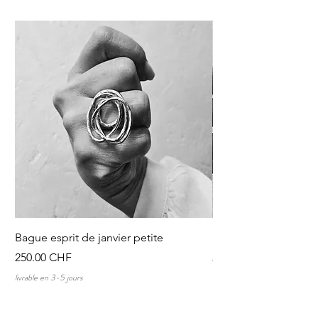
Bague esprit de janvier petite
Discussions au tour 
Prix
Prix
250.00 CHF
250.00 CHF
livrable en 3-5 jours
livrable en 3-5 jours