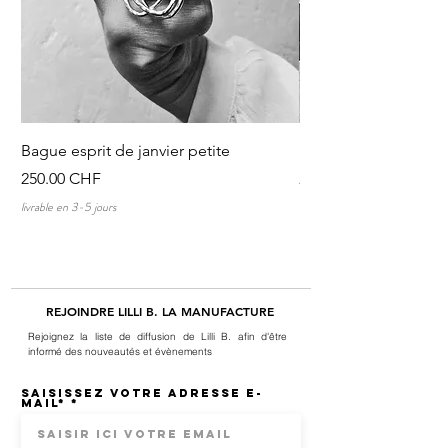
Bague esprit de janvier petite
Discussions au tour 
Prix
Prix
250.00 CHF
250.00 CHF
livrable en 3-5 jours
livrable en 3-5 jours
REJOINDRE LILLI B. LA MANUFACTURE
Rejoignez la liste de diffusion de Lilli B. afin d'être
informé des nouveautés et évènements
Saisissez votre adresse e-
mail*