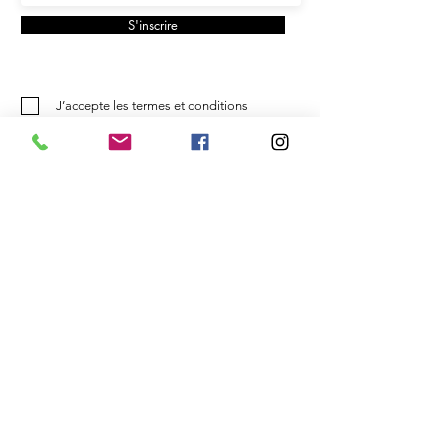
S'inscrire
J’accepte les termes et conditions
Adresse atelier - boutique
Lilli B. la manufacture
Denise Boffi Bianchi
Rue du Centre 6
2023 Gorgier Neuchâtel Suisse
tél.
078 636 83 95
email
denise@lillib.ch
MEMBRE DE L'ASSOCIATION