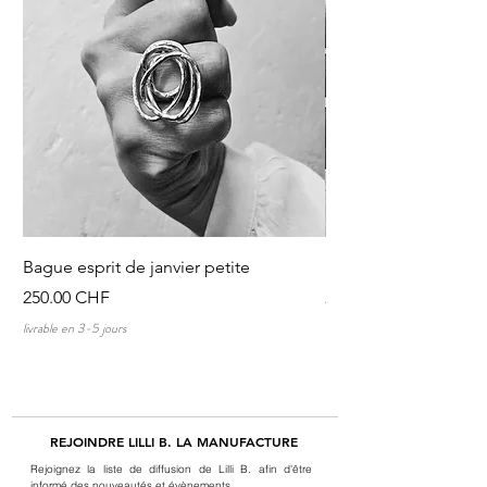
Bague esprit de janvier petite
Discussions au tour 
Prix
Prix
250.00 CHF
250.00 CHF
livrable en 3-5 jours
livrable en 3-5 jours
REJOINDRE LILLI B. LA MANUFACTURE
Rejoignez la liste de diffusion de Lilli B. afin d'être
informé des nouveautés et évènements