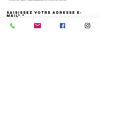
Saisissez votre adresse e-
mail*
S'inscrire
J’accepte les termes et conditions
Adresse atelier - boutique
Lilli B. la manufacture
Denise Boffi Bianchi
Rue du Centre 6
2023 Gorgier Neuchâtel Suisse
tél.
078 636 83 95
email
denise@lillib.ch