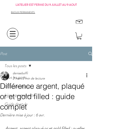
L'ATELIER EST FERME DU 9 JUILLET AU 9 AOUT
BIJOUX PERMANENTS
Post
Tous les posts
deniseboffi
Tous les posts
2 mars
2 min de lecture
Différence argent, plaqué
Guide des bijoux
or et gold filled : guide
bijoux permanents
Guide de style
complet
Dernière mise à jour :
6 avr.
Argent, argent plaqué or et gold filled : quelles 