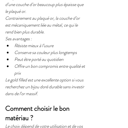
d’une couche d’or beaucoup plus épaisse que 
le plaqué or.
Contrairement au plaqué or, la couche d’or 
est mécaniquement liée au métal, ce qui le 
rend bien plus durable.
Ses avantages :
Résiste mieux à l’usure
Conserve sa couleur plus longtemps
Peut être porté au quotidien
Offre un bon compromis entre qualité et 
prix
Le gold filled est une excellente option si vous 
recherchez un bijou doré durable sans investir 
dans de l’or massif.
Comment choisir le bon 
matériau ?
Le choix dépend de votre utilisation et de vos 